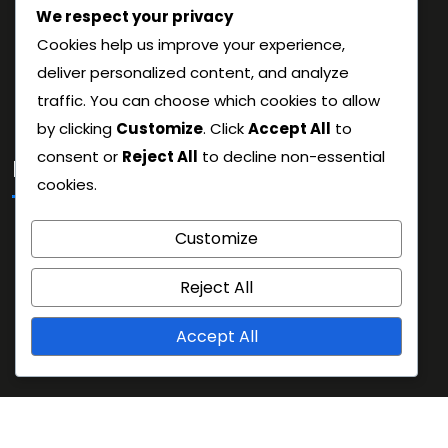
Kim jesteśmy
We respect your privacy
Cookies help us improve your experience,
Polityka prywatności
deliver personalized content, and analyze
Skontaktuj się
traffic. You can choose which cookies to allow
by clicking
Customize
. Click
Accept All
to
consent or
Reject All
to decline non-essential
Kategorie
cookies.
6-3-1 Strategie Formacji w Piłce Nożnej
Customize
Analiza taktyczna formacji piłkarskiej 6-3-1
Reject All
Role graczy w formacji piłkarskiej 6-3-1
Accept All
Proudly powered by WordPress