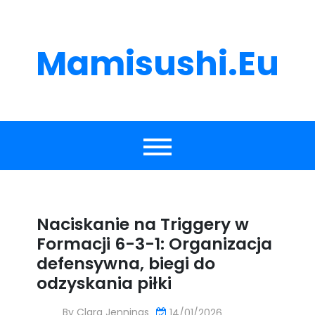
Skip
to
content
Mamisushi.eu
Naciskanie na Triggery w
Formacji 6-3-1: Organizacja
defensywna, biegi do
odzyskania piłki
By
Clara Jennings
14/01/2026