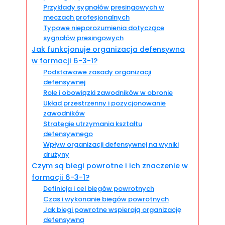
Przykłady sygnałów presingowych w
meczach profesjonalnych
Typowe nieporozumienia dotyczące
sygnałów presingowych
Jak funkcjonuje organizacja defensywna
w formacji 6-3-1?
Podstawowe zasady organizacji
defensywnej
Role i obowiązki zawodników w obronie
Układ przestrzenny i pozycjonowanie
zawodników
Strategie utrzymania kształtu
defensywnego
Wpływ organizacji defensywnej na wyniki
drużyny
Czym są biegi powrotne i ich znaczenie w
formacji 6-3-1?
Definicja i cel biegów powrotnych
Czas i wykonanie biegów powrotnych
Jak biegi powrotne wspierają organizację
defensywną