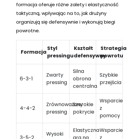
formacja oferuje różne zalety i elastyczność
taktyczną, wpływając na to, jak drużyny
organizują się defensywnie i wykonują biegi
powrotne.
Styl
Kształt
Strategia
Formacja
pressingu
defensywny
powrotu
Silna
Zwarty
Szybkie
6-3-1
obrona
pressing
przejścia
centralna
Wsparcie
Zrównoważony
Szerokie
4-4-2
z
pressing
pokrycie
pomocy
Elastyczna
Wsparcie
Wysoki
3-5-2
gra na
z