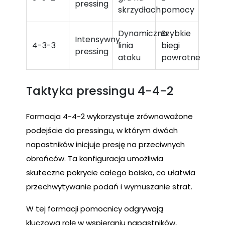
pressing
skrzydłach
pomocy
Dynamiczna
Szybkie
Intensywny
4-3-3
linia
biegi
pressing
ataku
powrotne
Taktyka pressingu 4-4-2
Formacja 4-4-2 wykorzystuje zrównoważone
podejście do pressingu, w którym dwóch
napastników inicjuje presję na przeciwnych
obrońców. Ta konfiguracja umożliwia
skuteczne pokrycie całego boiska, co ułatwia
przechwytywanie podań i wymuszanie strat.
W tej formacji pomocnicy odgrywają
kluczową rolę w wspieraniu napastników,