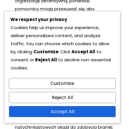
organizację defensywną, ponieważ
pomocnicy mogą przesuwać się, aby
pokrywać przestrzenie i skutecznie wywierać
We respect your privacy
presję. Sygnały presingowe często obejmują
Cookies help us improve your experience,
skoordynowane ruchy napastników i
deliver personalized content, and analyze
pomocników, aby stworzyć przewagę po
traffic. You can choose which cookies to allow
stronie piłki.
by clicking
Customize
. Click
Accept All
to
consent or
Reject All
to decline non-essential
Strategie powrotu 4-3-3
cookies.
Formacja 4-3-3 jest znana z intensywnego
Customize
pressingu i szybkich biegów powrotnych.
Trzech zawodników w ataku aktywnie
Reject All
angażuje przeciwnika, dążąc do odzyskania
piłki wysoko na boisku. To agresywne
Accept All
podejście może prowadzić do
natychmiastowych okazji do zdobycia bramki.