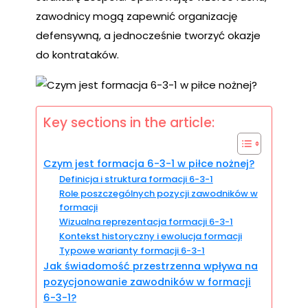
zawodnicy mogą zapewnić organizację
defensywną, a jednocześnie tworzyć okazje
do kontrataków.
Key sections in the article:
Czym jest formacja 6-3-1 w piłce nożnej?
Definicja i struktura formacji 6-3-1
Role poszczególnych pozycji zawodników w
formacji
Wizualna reprezentacja formacji 6-3-1
Kontekst historyczny i ewolucja formacji
Typowe warianty formacji 6-3-1
Jak świadomość przestrzenna wpływa na
pozycjonowanie zawodników w formacji
6-3-1?