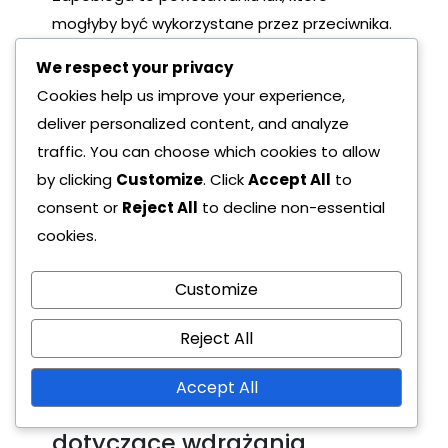
mogłyby być wykorzystane przez przeciwnika.
Dodatkowo, centralni pomocnicy powinni
We respect your privacy
cofać się, aby wspierać obronę, gdy to
Cookies help us improve your experience,
konieczne.
deliver personalized content, and analyze
Utrzymywać wysoki poziom
traffic. You can choose which cookies to allow
komunikacji, aby zapewnić, że
by clicking
Customize
. Click
Accept All
to
zawodnicy są świadomi swoich
consent or
Reject All
to decline non-essential
obowiązków w oznaczaniu.
cookies.
Zachęcać obrońców do przewidywania
podań i przechwytywania piłek, zanim
Customize
dotrą do napastników.
Ćwiczyć ćwiczenia pozycjonowania,
Reject All
które wzmacniają kompaktowość i
szybkie przesunięcia w formacji.
Accept All
Wskazówki dla trenerów
dotyczące wdrażania