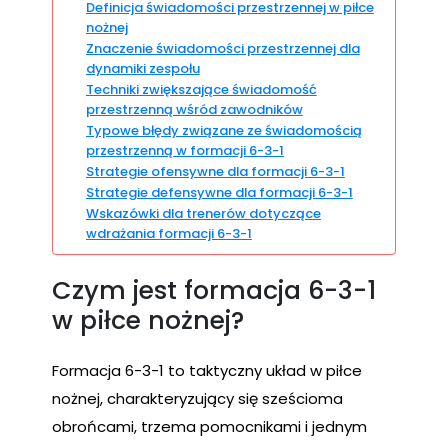
Definicja świadomości przestrzennej w piłce
nożnej
Znaczenie świadomości przestrzennej dla
dynamiki zespołu
Techniki zwiększające świadomość
przestrzenną wśród zawodników
Typowe błędy związane ze świadomością
przestrzenną w formacji 6-3-1
Strategie ofensywne dla formacji 6-3-1
Strategie defensywne dla formacji 6-3-1
Wskazówki dla trenerów dotyczące
wdrażania formacji 6-3-1
Czym jest formacja 6-3-1
w piłce nożnej?
Formacja 6-3-1 to taktyczny układ w piłce
nożnej, charakteryzujący się sześcioma
obrońcami, trzema pomocnikami i jednym