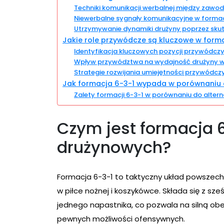
Techniki komunikacji werbalnej między zawo
Niewerbalne sygnały komunikacyjne w formacj
Utrzymywanie dynamiki drużyny poprzez sku
Jakie role przywódcze są kluczowe w forma
Identyfikacja kluczowych pozycji przywódczy
Wpływ przywództwa na wydajność drużyny w 
Strategie rozwijania umiejętności przywódc
Jak formacja 6-3-1 wypada w porównaniu d
Zalety formacji 6-3-1 w porównaniu do alter
Czym jest formacja 
drużynowych?
Formacja 6-3-1 to taktyczny układ powszec
w piłce nożnej i koszykówce. Składa się z sz
jednego napastnika, co pozwala na silną 
pewnych możliwości ofensywnych.