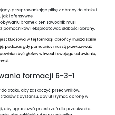
ający, przeprowadzając piłkę z obrony do ataku i
 jak i ofensywne.
obywaniu bramek, ten zawodnik musi
z pomocników i eksploatować słabości obrony.
est kluczowa w tej formacji. Obrońcy muszą ściśle
ję, podczas gdy pomocnicy muszą przekazywać
 powinien być głośny w kwestii swojego ustawienia,
amki.
wania formacji 6-3-1
y do ataku, aby zaskoczyć przeciwników.
rzałów z dystansu, aby utrzymać obronę w
i, aby ograniczyć przestrzeń dla przeciwnika.
cznie, aby zakłócić rytm przeciwnika.