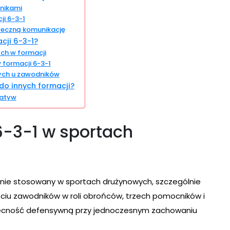
dnikami
i 6-3-1
teczną komunikację
cji 6-3-1?
ch w formacji
formacji 6-3-1
zych u zawodników
o innych formacji?
natyw
6-3-1 w sportach
hnie stosowany w sportach drużynowych, szczególnie
eściu zawodników w roli obrońców, trzech pomocników i
obecność defensywną przy jednoczesnym zachowaniu