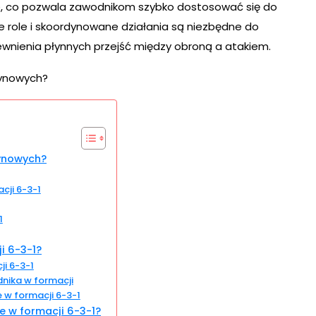
ie, co pozwala zawodnikom szybko dostosować się do
ne role i skoordynowane działania są niezbędne do
ewnienia płynnych przejść między obroną a atakiem.
żynowych?
cji 6-3-1
1
i 6-3-1?
ji 6-3-1
nika w formacji
 w formacji 6-3-1
e w formacji 6-3-1?