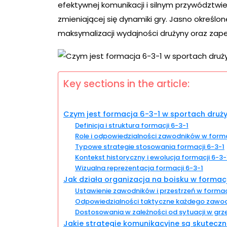
efektywnej komunikacji i silnym przywództw
zmieniającej się dynamiki gry. Jasno określo
maksymalizacji wydajności drużyny oraz zap
Key sections in the article:
Czym jest formacja 6-3-1 w sportach dru
Definicja i struktura formacji 6-3-1
Role i odpowiedzialności zawodników w forma
Typowe strategie stosowania formacji 6-3-1
Kontekst historyczny i ewolucja formacji 6-3-
Wizualna reprezentacja formacji 6-3-1
Jak działa organizacja na boisku w formacj
Ustawienie zawodników i przestrzeń w formac
Odpowiedzialności taktyczne każdego zawod
Dostosowania w zależności od sytuacji w grze
Jakie strategie komunikacyjne są skuteczn