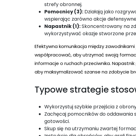
strefy obronnej.
Pomocnicy (3):
Działają jako rozgryw
wspierając zarówno akcje defensywne,
Napastnik (1):
Skoncentrowany na zd
wykorzystywać okazje stworzone prze
Efektywna komunikacja między zawodnikami j
współpracować, aby utrzymać swoją formac
informacje o ruchach przeciwnika. Napastnik
aby maksymalizować szanse na zdobycie br
Typowe strategie stoso
Wykorzystuj szybkie przejścia z obron
Zachęcaj pomocników do oddawania st
gotowości.
Skup się na utrzymaniu zwartej formacj
Instrukcje dla obrońców, aby grali fizy