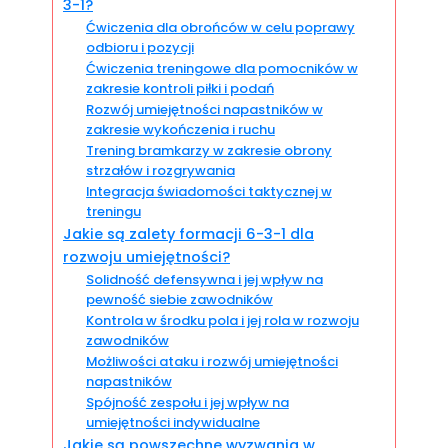
3-1?
Ćwiczenia dla obrońców w celu poprawy
odbioru i pozycji
Ćwiczenia treningowe dla pomocników w
zakresie kontroli piłki i podań
Rozwój umiejętności napastników w
zakresie wykończenia i ruchu
Trening bramkarzy w zakresie obrony
strzałów i rozgrywania
Integracja świadomości taktycznej w
treningu
Jakie są zalety formacji 6-3-1 dla
rozwoju umiejętności?
Solidność defensywna i jej wpływ na
pewność siebie zawodników
Kontrola w środku pola i jej rola w rozwoju
zawodników
Możliwości ataku i rozwój umiejętności
napastników
Spójność zespołu i jej wpływ na
umiejętności indywidualne
Jakie są powszechne wyzwania w